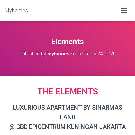
Myhomes
T
O
G
G
L
Elements
E
N
Published by
myhomes
on
February 24, 2020
A
V
I
G
A
T
THE ELEMENTS
I
O
N
LUXURIOUS APARTMENT BY SINARMAS
LAND
@ CBD EPICENTRUM KUNINGAN JAKARTA