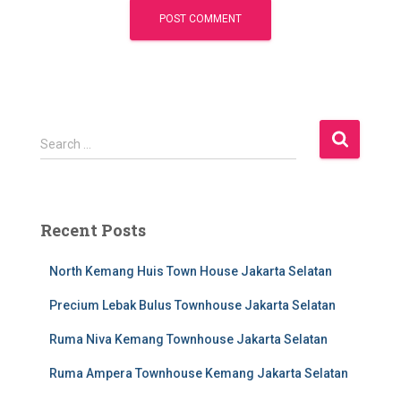
S
Search …
e
a
r
c
Recent Posts
h
f
North Kemang Huis Town House Jakarta Selatan
o
r
Precium Lebak Bulus Townhouse Jakarta Selatan
:
Ruma Niva Kemang Townhouse Jakarta Selatan
Ruma Ampera Townhouse Kemang Jakarta Selatan