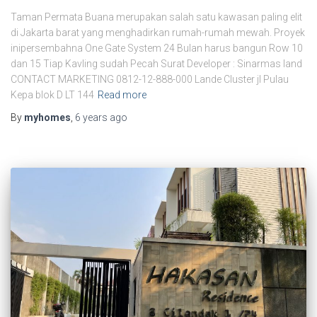
Taman Permata Buana merupakan salah satu kawasan paling elit
di Jakarta barat yang menghadirkan rumah-rumah mewah. Proyek
inipersembahna One Gate System 24 Bulan harus bangun Row 10
dan 15 Tiap Kavling sudah Pecah Surat Developer : Sinarmas land
CONTACT MARKETING 0812-12-888-000 Lande Cluster jl Pulau
Kepa blok D LT 144
Read more
By
myhomes
,
6 years
ago