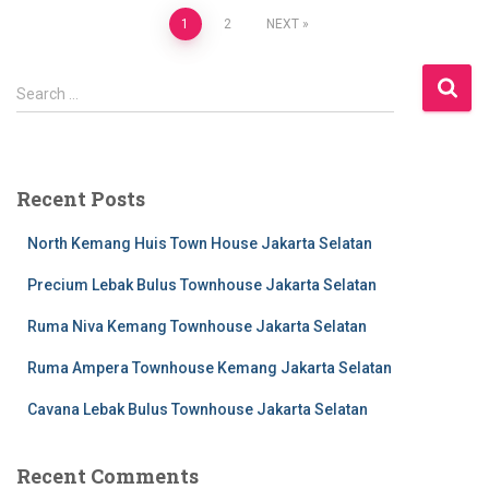
Posts
1
2
NEXT
pagination
S
Search …
e
a
r
c
Recent Posts
h
f
North Kemang Huis Town House Jakarta Selatan
o
r
Precium Lebak Bulus Townhouse Jakarta Selatan
:
Ruma Niva Kemang Townhouse Jakarta Selatan
Ruma Ampera Townhouse Kemang Jakarta Selatan
Cavana Lebak Bulus Townhouse Jakarta Selatan
Recent Comments