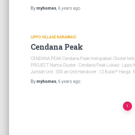
By
myhomes
,
6 years
ago
LIPPO VILLAGE KARAWACI
Cendana Peak
CENDANA PEAK Cendana Peak merupakan Cluster terbar
PROJECT Nama Cluster : Cendana Peak Lokasi : Lippo K
Jumlah Unit : 300 an Unit Handover : 12 Bulan* Harga : 
By
myhomes
,
6 years
ago
1