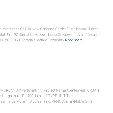
i Whatsapp Call Us Now Cendana Garden Vista Nama Cluster :
tal Unit : 92 RumahDeveloper : Lippo GroupHandover : 15 Bulan
SELLING POINT Berada di dalam Township
Read more
ow URBAN X APartment Info Project Nama Apartement : URBAN
up Harga mulai Rp 400 Juta an* TYPE UNIT Tipe
i Harga Mulai 410 Jutaan (Inc. PPN). Corner 44.87m2– 2