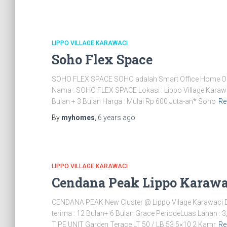
LIPPO VILLAGE KARAWACI
Soho Flex Space
SOHO FLEX SPACE SOHO adalah Smart Office Home Offi
Nama : SOHO FLEX SPACE Lokasi : Lippo Village Karawaci
Bulan + 3 Bulan Harga : Mulai Rp 600 Juta-an* Soho
Re
By
myhomes
,
6 years
ago
LIPPO VILLAGE KARAWACI
Cendana Peak Lippo Karawa
CENDANA PEAK New Cluster @ Lippo Vilage Karawaci De
terima : 12 Bulan+ 6 Bulan Grace PeriodeLuas Lahan : 3
TIPE UNIT Garden Terace LT 50 / LB 53 5×10 2 Kamr
Re