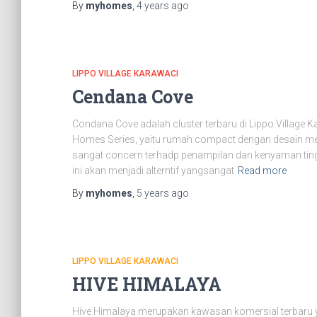
By
myhomes
,
4 years
ago
LIPPO VILLAGE KARAWACI
Cendana Cove
Condana Cove adalah cluster terbaru di Lippo Village
Homes Series, yaitu rumah compact dengan desain me
sangat concern terhadp penampilan dan kenyaman tin
ini akan menjadi alterntif yangsangat
Read more
By
myhomes
,
5 years
ago
LIPPO VILLAGE KARAWACI
HIVE HIMALAYA
Hive Himalaya merupakan kawasan komersial terbaru 