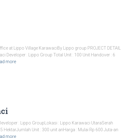
ce at Lippo Village KarawaciBy Lippo group PROJECT DETAIL
 Developer : Lippo Group Total Unit : 100 Unit Handover : 6
ad more
ci
veloper : Lippo GroupLokasi : Lippo Karawaci UtaraSerah
,5 HektarJumlah Unit : 300 unit anHarga : Mulai Rp 600 Juta-an
ad more