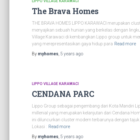
LIPPO VILLAGE KARAWACI
The Brava Homes
THE BRAVA HOMES LIPPO KARAWACI merupakan cluster 
menyajikan sebuah hunian yang berkelas dengan lingk
Village Karawaci di kembangkan Lippo group untuk me
yang merepresentasikan gaya hidup para
Read more
By
myhomes
,
5 years
ago
LIPPO VILLAGE KARAWACI
CENDANA PARC
Lippo Group sebagai pengembang dari Kota Mandiri Li
millenial yang merupakan kelanjutan dari Cendana Home
ini diluncurkan cluster modern terbarunya dengan ta
Lokasi :
Read more
By
myhomes
,
5 years
ago