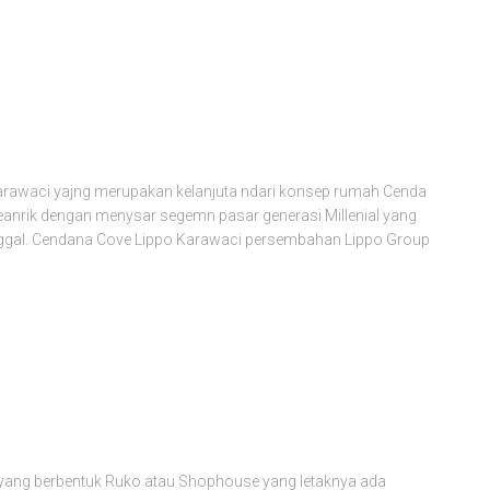
 Karawaci yajng merupakan kelanjuta ndari konsep rumah Cenda
anrik dengan menysar segemn pasar generasi Millenial yang
ggal. Cendana Cove Lippo Karawaci persembahan Lippo Group
yang berbentuk Ruko atau Shophouse yang letaknya ada