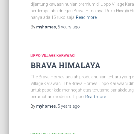
dijantung kawasn hunian premium di Lippo Village Kar
berdempetabn dnegan Brava Himalaya. Ruko Hive @ Him
hanya ada 15 ruko saja
Read more
By
myhomes
,
5 years
ago
LIPPO VILLAGE KARAWACI
BRAVA HIMALAYA
The Brava Homes adalah produk hunian terbaru yang d
Village Karawaci. The Brava Homes Lippo Karawaci di
untuk pasar kela mennegah atas terutama par akelau
perumahan modern di Lippo
Read more
By
myhomes
,
5 years
ago