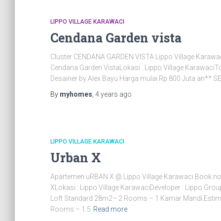
LIPPO VILLAGE KARAWACI
Cendana Garden vista
Cluster CENDANA GARDEN VISTA Lippo Village Karawac
Cendana Garden VistaLokasi : Lippo Village KarawaciTo
Desainer by Alex Bayu Harga mulai Rp 800 Juta an** 
By
myhomes
,
4 years
ago
LIPPO VILLAGE KARAWACI
Urban X
Apartemen uRBAN X @ Lippo Village Karawaci Book n
XLokasi : Lippo Village KarawaciDeveloper : Lippo Gro
Loft Standard 28m2– 2 Rooms – 1 Kamar Mandi.Estimas
Rooms – 1.5
Read more