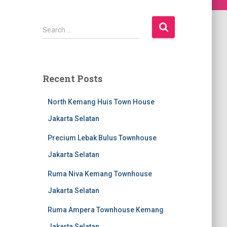
S
Search …
e
a
r
c
Recent Posts
h
f
North Kemang Huis Town House
o
r
Jakarta Selatan
:
Precium Lebak Bulus Townhouse
Jakarta Selatan
Ruma Niva Kemang Townhouse
Jakarta Selatan
Ruma Ampera Townhouse Kemang
Jakarta Selatan