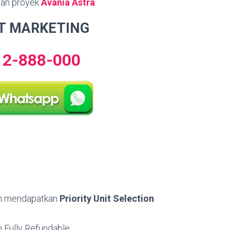
aran proyek
Avania Astra
.
T MARKETING
12-888-000
an mendapatkan
Priority Unit Selection
 Fully Refundable