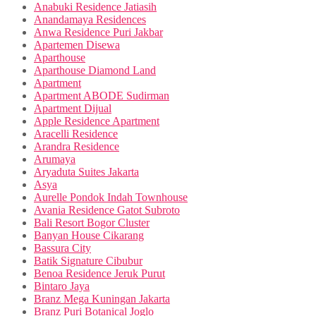
Anabuki Residence Jatiasih
Anandamaya Residences
Anwa Residence Puri Jakbar
Apartemen Disewa
Aparthouse
Aparthouse Diamond Land
Apartment
Apartment ABODE Sudirman
Apartment Dijual
Apple Residence Apartment
Aracelli Residence
Arandra Residence
Arumaya
Aryaduta Suites Jakarta
Asya
Aurelle Pondok Indah Townhouse
Avania Residence Gatot Subroto
Bali Resort Bogor Cluster
Banyan House Cikarang
Bassura City
Batik Signature Cibubur
Benoa Residence Jeruk Purut
Bintaro Jaya
Branz Mega Kuningan Jakarta
Branz Puri Botanical Joglo