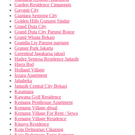
Garden Residence Cimanggis
Gayanti City
Giantara Serpong City
Golden Hills Gunung Sindur
Grand Duta City
Grand Duta City Parung Bogor
Grand Wisata Bekasi
Grandia Liv Parung panjang
Grange Park Jakarta
Greenleaf Jagakarsa jaksel
Hadez Sentosa Residence Jatiasih
Hiera Bsd
Holland Village
Izzara Apartment
Jababeka
Jatiasih Central City Bekasi
Kasamara
Kawana Golf Residence
Kemang Penthouse Apartment
Kemang Village dijual
Kemang Village For Rent / Sewa
Kemang Village Residence
Kinaya Residence
Kota Deltasmas Cikarang
Kota Podomoro Tenjo Serpong