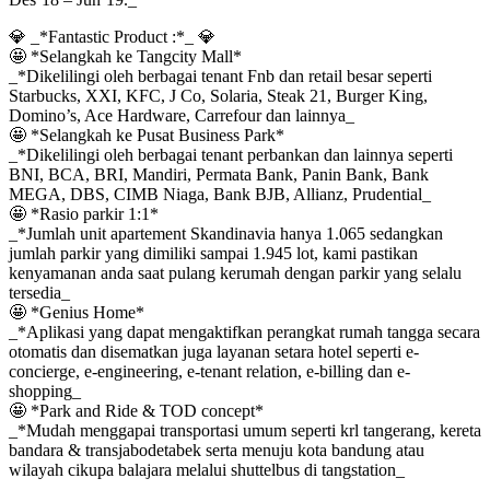
💎 _*Fantastic Product :*_ 💎
🤩 *Selangkah ke Tangcity Mall*
_*Dikelilingi oleh berbagai tenant Fnb dan retail besar seperti
Starbucks, XXI, KFC, J Co, Solaria, Steak 21, Burger King,
Domino’s, Ace Hardware, Carrefour dan lainnya_
🤩 *Selangkah ke Pusat Business Park*
_*Dikelilingi oleh berbagai tenant perbankan dan lainnya seperti
BNI, BCA, BRI, Mandiri, Permata Bank, Panin Bank, Bank
MEGA, DBS, CIMB Niaga, Bank BJB, Allianz, Prudential_
🤩 *Rasio parkir 1:1*
_*Jumlah unit apartement Skandinavia hanya 1.065 sedangkan
jumlah parkir yang dimiliki sampai 1.945 lot, kami pastikan
kenyamanan anda saat pulang kerumah dengan parkir yang selalu
tersedia_
🤩 *Genius Home*
_*Aplikasi yang dapat mengaktifkan perangkat rumah tangga secara
otomatis dan disematkan juga layanan setara hotel seperti e-
concierge, e-engineering, e-tenant relation, e-billing dan e-
shopping_
🤩 *Park and Ride & TOD concept*
_*Mudah menggapai transportasi umum seperti krl tangerang, kereta
bandara & transjabodetabek serta menuju kota bandung atau
wilayah cikupa balajara melalui shuttelbus di tangstation_