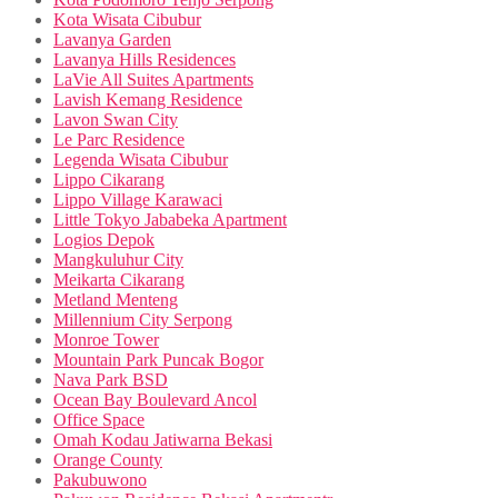
Kota Wisata Cibubur
Lavanya Garden
Lavanya Hills Residences
LaVie All Suites Apartments
Lavish Kemang Residence
Lavon Swan City
Le Parc Residence
Legenda Wisata Cibubur
Lippo Cikarang
Lippo Village Karawaci
Little Tokyo Jababeka Apartment
Logios Depok
Mangkuluhur City
Meikarta Cikarang
Metland Menteng
Millennium City Serpong
Monroe Tower
Mountain Park Puncak Bogor
Nava Park BSD
Ocean Bay Boulevard Ancol
Office Space
Omah Kodau Jatiwarna Bekasi
Orange County
Pakubuwono