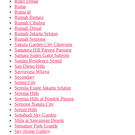
Ruko Dijual
Ruma
Ruma id
Rumah Bintaro
Rumah Cibubur
Rumah Dijual
Rumah Jakarta Selatan
Rumah Serpong
Sakura Garden City Cipayung
Samanea Hill Parung Panjang
Samara Suites Gatot Subroto
Samira Residence Sentul
San Diego Hills
Savyavasa Wijaya
Secondary
Sentul City
Serenia Estate Jakarta Selatan
Serenia Hills
Serenia Hills at Pondok Pinang
Serpong Natura City
Seruni Hills
Setiabudi Sky Garden
Shila at Sawangan Depok
Signature Park Grande
Sky Home Gallery