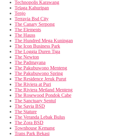
Technopolis Karawang
Telaga Kahuripan
Tenjo
Terravia Bsd City
The Canary Serpong
The Elements
The Hauss
The Hundred Mega Kuningan
The Icon Business Park
The Loggia Duren Tiga
The Newton
The Padmayana
The Pakubuwono Menteng
The Pakubuwono Spring
The Residence Jeruk Purut
The Riviera at Puri
The Riviera Metland Menteng
The Rosewood Pondok Cabe
The Sanctuary Sentul
The Savia BSD
The Stature
The Veranda Lebak Bulus
The Zora BSD
Townhouse Kemang
Trans Park Bekasi