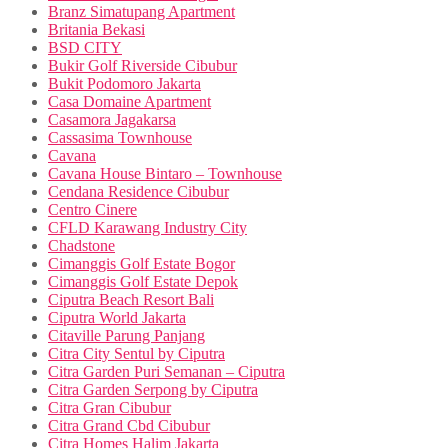
Branz Simatupang Apartment
Britania Bekasi
BSD CITY
Bukir Golf Riverside Cibubur
Bukit Podomoro Jakarta
Casa Domaine Apartment
Casamora Jagakarsa
Cassasima Townhouse
Cavana
Cavana House Bintaro – Townhouse
Cendana Residence Cibubur
Centro Cinere
CFLD Karawang Industry City
Chadstone
Cimanggis Golf Estate Bogor
Cimanggis Golf Estate Depok
Ciputra Beach Resort Bali
Ciputra World Jakarta
Citaville Parung Panjang
Citra City Sentul by Ciputra
Citra Garden Puri Semanan – Ciputra
Citra Garden Serpong by Ciputra
Citra Gran Cibubur
Citra Grand Cbd Cibubur
Citra Homes Halim Jakarta