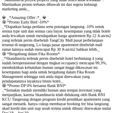
Manfaatkan promo terbatas dibawah ini dan segera hubungi
marketing anda._
💎 _*Amazing Offer :*_ 💎
🤩 *Promo Early Bird -10%*
_*Dapatkan harga perdana serta potongan langsung -10% untuk
semua type unit dan semua cara bayar. kesempatan yang tidak boleh
anda lewatkan untuk mendapatkan harga apartement Rp 22 Jt-an/m2
yang terletak persis disebelah TangCity Mall pusat perbelanjaan
teramai di tangerang, Lo harga pasar apartement disebelah mall
ramai lainnya sudah mencapai Rp 30 Jt-an/m2 bahkan lebih._
🤩 *Bergabung dalam Fika Rooms*
_*Skandinavïa terletak persis disebelah hotel berbintang 4 yang
sudah beroperasional dengan tingkat occupancy mencapai 99,3%,
membuktikan kebutuhan hunian sangat tinggi dikawasan ini.
kesempatan bagi anda untuk bergabung dalam Fika Room
Management sehingga unit anda dapat disewakan yang
pendapatannya layaknya bisnis hotel._
🤩 *Promo DP 0% bersama Bank BNI*
_*Semakin mudah memiliki hunian atau tempat investasi yang
menjanjikan, karena Skandinavïa telah didukung oleh Bank BNI
KCU Tangerang dengan program kredit pemilikan apartement yang
sangat menarik. hanya cukup membayar booking fee bisa langsung
akad kredit dan unit siap serah terima untuk dihuni/ disewakan mulai
Des’18 – Jun’19._