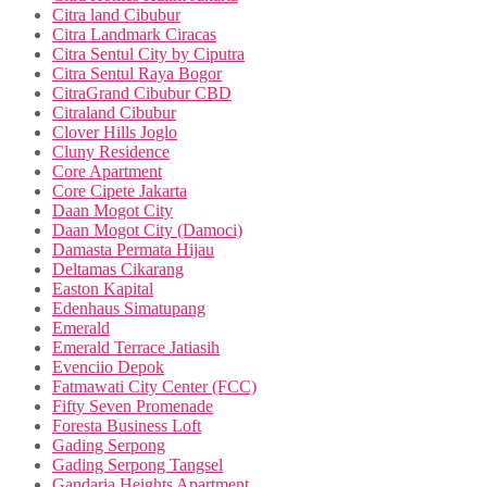
Citra land Cibubur
Citra Landmark Ciracas
Citra Sentul City by Ciputra
Citra Sentul Raya Bogor
CitraGrand Cibubur CBD
Citraland Cibubur
Clover Hills Joglo
Cluny Residence
Core Apartment
Core Cipete Jakarta
Daan Mogot City
Daan Mogot City (Damoci)
Damasta Permata Hijau
Deltamas Cikarang
Easton Kapital
Edenhaus Simatupang
Emerald
Emerald Terrace Jatiasih
Evenciio Depok
Fatmawati City Center (FCC)
Fifty Seven Promenade
Foresta Business Loft
Gading Serpong
Gading Serpong Tangsel
Gandaria Heights Apartment