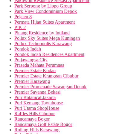
Pakuwon Residence Bekasi Apartmentr
Park Serpong by Lippo Group
Park View Condominium Depok
Pejaten 8
Permata Hijau Suites Apartment
PIK 2
Pinang Residence by Intiland
Pollux Sky Suites Mega Kuningan
Pollux Technopolis Karawang
Pondok Indah
Pondok Indah Residences Apartment
Prajawangsa City
Prasada Mahata Perumnas
Premier Estate Kodau
Premier Estate Kranggan Cibubur
Premier Karawang
Premier Promenade Sawangan Depok
Premier Savanna Bekasi
Puri Botanical Jakarta
Puri Kemang Townhouse
Puri Utama ShopHouse
Raffles Hills Cibubur
Rancamaya Bogor
Rancamaya Golf Estate Bogor
Rolling Hills Kerawang