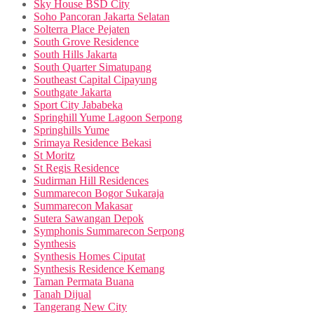
Sky House BSD City
Soho Pancoran Jakarta Selatan
Solterra Place Pejaten
South Grove Residence
South Hills Jakarta
South Quarter Simatupang
Southeast Capital Cipayung
Southgate Jakarta
Sport City Jababeka
Springhill Yume Lagoon Serpong
Springhills Yume
Srimaya Residence Bekasi
St Moritz
St Regis Residence
Sudirman Hill Residences
Summarecon Bogor Sukaraja
Summarecon Makasar
Sutera Sawangan Depok
Symphonis Summarecon Serpong
Synthesis
Synthesis Homes Ciputat
Synthesis Residence Kemang
Taman Permata Buana
Tanah Dijual
Tangerang New City