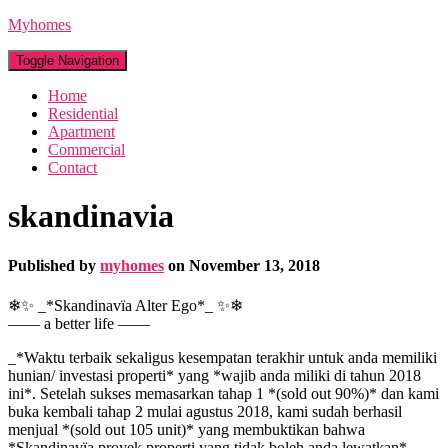
Myhomes
Toggle Navigation
Home
Residential
Apartment
Commercial
Contact
skandinavia
Published by
myhomes
on
November 13, 2018
❄✨ _*Skandinavïa Alter Ego*_ ✨❄
—— a better life ——
_*Waktu terbaik sekaligus kesempatan terakhir untuk anda memiliki
hunian/ investasi properti* yang *wajib anda miliki di tahun 2018
ini*. Setelah sukses memasarkan tahap 1 *(sold out 90%)* dan kami
buka kembali tahap 2 mulai agustus 2018, kami sudah berhasil
menjual *(sold out 105 unit)* yang membuktikan bahwa
*Skandinavïa proyek properti yang tidak boleh anda lewatkan*.