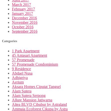
April 2017
March 2017
February 2017
January 2017
December 2016
November 2016
October 2016
September 2016
Categories
1 Park Apartment
45 Antasari Apartment
57 Promenade
57 Promenade Condominium
9 Residence
Abdael Nusa
Adhigriya
Aerium
Aksara Homes Ciputat Tangsel
Alam Sutera
Alam Sutera Serpong
Allure Mansion Jatiwarna
Altea BLVD Cibubur by Astraland
Ammaia Ecoforest Cikupa by Astra