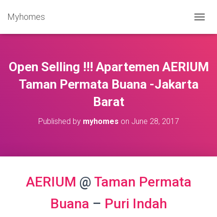
Myhomes
T
O
G
G
L
Open Selling !!! Apartemen AERIUM
E
N
Taman Permata Buana -Jakarta
A
Barat
V
I
G
Published by
myhomes
on
June 28, 2017
A
T
I
O
N
AERIUM
@
Taman Permata
Buana
–
Puri Indah