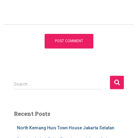
S
Search …
e
a
r
c
Recent Posts
h
f
North Kemang Huis Town House Jakarta Selatan
o
r