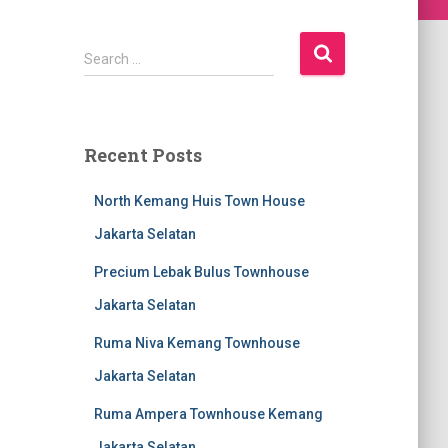
S
Search …
e
a
r
c
Recent Posts
h
f
North Kemang Huis Town House
o
r
Jakarta Selatan
:
Precium Lebak Bulus Townhouse
Jakarta Selatan
Ruma Niva Kemang Townhouse
Jakarta Selatan
Ruma Ampera Townhouse Kemang
Jakarta Selatan