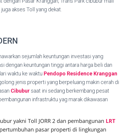
kat dengan Pasar Kranggan, Trans Park cibubur mall
juga akses Toll yang dekat.
DERN
enawarkan sejumlah keuntungan investasi yang
si dengan keuntungan tinggi antara harga beli dan
 dari waktu ke waktu
Pendopo Residence Kranggan
rgolong jenis properti yang berpeluang makin cerah di
wasan
Cibubur
saat ini sedang berkembang pesat
ari pembangunan infrastruktu yag marak dikawasan
ibubur yakni Toll JORR 2 dan pembangunan
LRT
 pertumbuhan pasar properti di lingkungan