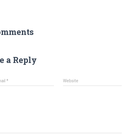
omments
e a Reply
ail
*
Website