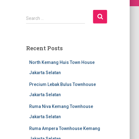
S
Search …
e
a
r
c
Recent Posts
h
f
North Kemang Huis Town House
o
r
Jakarta Selatan
:
Precium Lebak Bulus Townhouse
Jakarta Selatan
Ruma Niva Kemang Townhouse
Jakarta Selatan
Ruma Ampera Townhouse Kemang
Jakarta Selatan