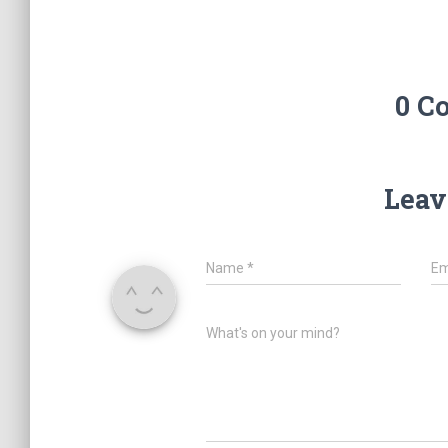
0 C
Leav
Name
*
Em
What's on your mind?