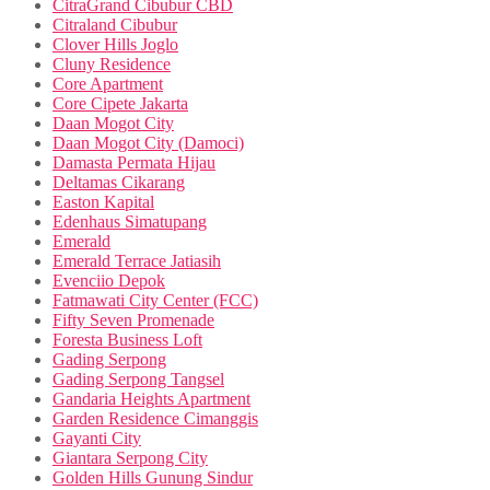
CitraGrand Cibubur CBD
Citraland Cibubur
Clover Hills Joglo
Cluny Residence
Core Apartment
Core Cipete Jakarta
Daan Mogot City
Daan Mogot City (Damoci)
Damasta Permata Hijau
Deltamas Cikarang
Easton Kapital
Edenhaus Simatupang
Emerald
Emerald Terrace Jatiasih
Evenciio Depok
Fatmawati City Center (FCC)
Fifty Seven Promenade
Foresta Business Loft
Gading Serpong
Gading Serpong Tangsel
Gandaria Heights Apartment
Garden Residence Cimanggis
Gayanti City
Giantara Serpong City
Golden Hills Gunung Sindur