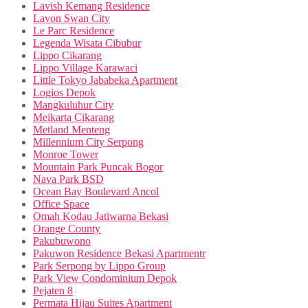
Lavish Kemang Residence
Lavon Swan City
Le Parc Residence
Legenda Wisata Cibubur
Lippo Cikarang
Lippo Village Karawaci
Little Tokyo Jababeka Apartment
Logios Depok
Mangkuluhur City
Meikarta Cikarang
Metland Menteng
Millennium City Serpong
Monroe Tower
Mountain Park Puncak Bogor
Nava Park BSD
Ocean Bay Boulevard Ancol
Office Space
Omah Kodau Jatiwarna Bekasi
Orange County
Pakubuwono
Pakuwon Residence Bekasi Apartmentr
Park Serpong by Lippo Group
Park View Condominium Depok
Pejaten 8
Permata Hijau Suites Apartment