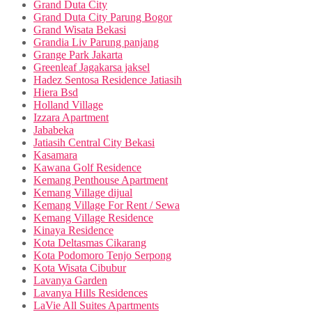
Grand Duta City
Grand Duta City Parung Bogor
Grand Wisata Bekasi
Grandia Liv Parung panjang
Grange Park Jakarta
Greenleaf Jagakarsa jaksel
Hadez Sentosa Residence Jatiasih
Hiera Bsd
Holland Village
Izzara Apartment
Jababeka
Jatiasih Central City Bekasi
Kasamara
Kawana Golf Residence
Kemang Penthouse Apartment
Kemang Village dijual
Kemang Village For Rent / Sewa
Kemang Village Residence
Kinaya Residence
Kota Deltasmas Cikarang
Kota Podomoro Tenjo Serpong
Kota Wisata Cibubur
Lavanya Garden
Lavanya Hills Residences
LaVie All Suites Apartments