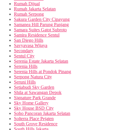
Rumah Dijual
Rumah Jakarta Selatan
Rumah Serpong
Sakura Garden City Cipayung
Samanea Hill Parung Panjang
Samara Suites Gatot Subroto
Samira Residence Sentul
San Diego Hills
Savyavasa Wijaya
Secondary
Sentul City
Serenia Estate Jakarta Selatan
Serenia Hills
Serenia Hills at Pondok Pinang
Serpong Natura City
Seruni Hills
Setiabudi Sky Garden
Shila at Sawangan Depok
Signature Park Grande
Sky Home Gallery
Sky House BSD City
Soho Pancoran Jakarta Selatan
Solterra Place Pejaten
South Grove Residence
South Hills Jakarta