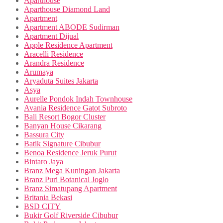
Aparthouse
Aparthouse Diamond Land
Apartment
Apartment ABODE Sudirman
Apartment Dijual
Apple Residence Apartment
Aracelli Residence
Arandra Residence
Arumaya
Aryaduta Suites Jakarta
Asya
Aurelle Pondok Indah Townhouse
Avania Residence Gatot Subroto
Bali Resort Bogor Cluster
Banyan House Cikarang
Bassura City
Batik Signature Cibubur
Benoa Residence Jeruk Purut
Bintaro Jaya
Branz Mega Kuningan Jakarta
Branz Puri Botanical Joglo
Branz Simatupang Apartment
Britania Bekasi
BSD CITY
Bukir Golf Riverside Cibubur