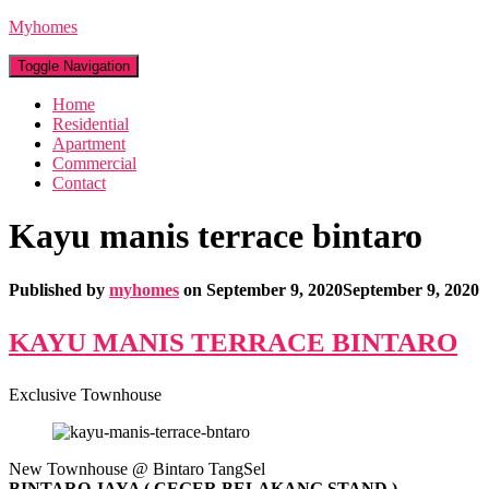
Myhomes
Toggle Navigation
Home
Residential
Apartment
Commercial
Contact
Kayu manis terrace bintaro
Published by
myhomes
on
September 9, 2020
September 9, 2020
KAYU MANIS TERRACE BINTARO
Exclusive Townhouse
New Townhouse @ Bintaro TangSel
BINTARO JAYA ( CEGER BELAKANG STAND )