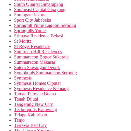
South Quarter Simatupang
Southeast Capital Cipayung
Southgate Jakarta
Sport City Jababeka
Springhill Yume Lagoon Serpong
Springhills Yume
Srimaya Residence Bekasi
St Moritz
St Regis Residence
Sudirman Hill Residences
Summarecon Bogor Sukaraja
Summarecon Makasar
Sutera Sawangan Depok
Symphonis Summarecon Serpong
Synthesis
Synthesis Homes Ciputat
Synthesis Residence Kemang
Taman Permata Buana
Tanah Dijual
Tangerang New City
Technopolis Karawang
Telaga Kahuripan
Tenjo
Terravia Bsd City
The Canary Serpong