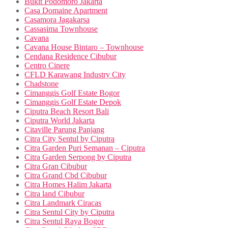
Bukit Podomoro Jakarta
Casa Domaine Apartment
Casamora Jagakarsa
Cassasima Townhouse
Cavana
Cavana House Bintaro – Townhouse
Cendana Residence Cibubur
Centro Cinere
CFLD Karawang Industry City
Chadstone
Cimanggis Golf Estate Bogor
Cimanggis Golf Estate Depok
Ciputra Beach Resort Bali
Ciputra World Jakarta
Citaville Parung Panjang
Citra City Sentul by Ciputra
Citra Garden Puri Semanan – Ciputra
Citra Garden Serpong by Ciputra
Citra Gran Cibubur
Citra Grand Cbd Cibubur
Citra Homes Halim Jakarta
Citra land Cibubur
Citra Landmark Ciracas
Citra Sentul City by Ciputra
Citra Sentul Raya Bogor