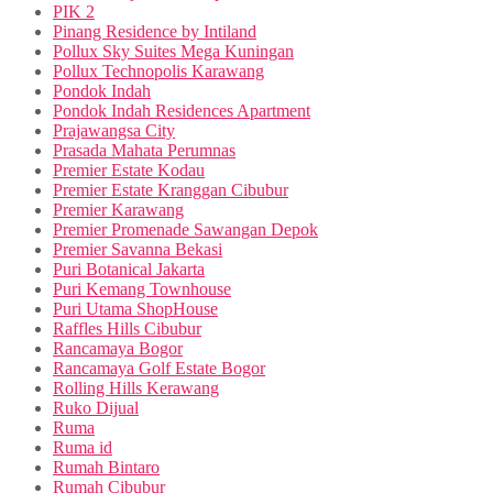
PIK 2
Pinang Residence by Intiland
Pollux Sky Suites Mega Kuningan
Pollux Technopolis Karawang
Pondok Indah
Pondok Indah Residences Apartment
Prajawangsa City
Prasada Mahata Perumnas
Premier Estate Kodau
Premier Estate Kranggan Cibubur
Premier Karawang
Premier Promenade Sawangan Depok
Premier Savanna Bekasi
Puri Botanical Jakarta
Puri Kemang Townhouse
Puri Utama ShopHouse
Raffles Hills Cibubur
Rancamaya Bogor
Rancamaya Golf Estate Bogor
Rolling Hills Kerawang
Ruko Dijual
Ruma
Ruma id
Rumah Bintaro
Rumah Cibubur