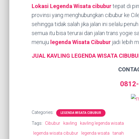
Lokasi Legenda Wisata cibubur
tepat di pi
provinsi yang menghubungkan cibubur ke Cile
sehingga tidak salah jika jalan ini selalu pen
semua itu bisa terurai dan jalan trans yogie s
menuju
legenda Wisata Cibubur
jadi lebih 
JUAL KAVLING LEGENDA WISATA CIBUBU
CONTA
0812-
Categories:
LEGENDA WISATA CIBUBUR
Tags:
Cibubur
kavling
kavling legenda wisata
legenda wisata cibubur
legenda wsata
tanah