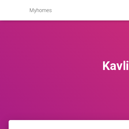
Myhomes
Kavl