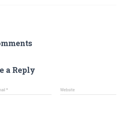
omments
e a Reply
ail
*
Website