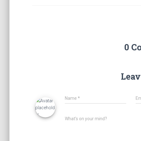
0 C
Leav
Name
*
Em
What's on your mind?