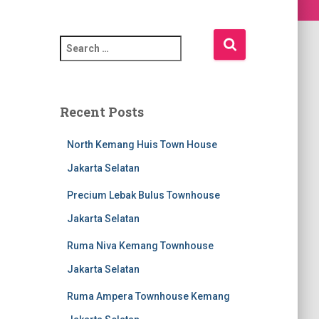
S
e
a
r
c
Recent Posts
h
f
North Kemang Huis Town House
o
r
Jakarta Selatan
:
Precium Lebak Bulus Townhouse
Jakarta Selatan
Ruma Niva Kemang Townhouse
Jakarta Selatan
Ruma Ampera Townhouse Kemang