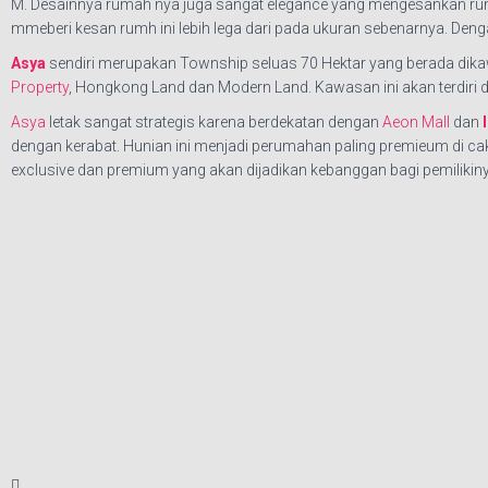
M. Desainnya rumah nya juga sangat elegance yang mengesankan ru
mmeberi kesan rumh ini lebih lega dari pada ukuran sebenarnya. Deng
Asya
sendiri merupakan Township seluas 70 Hektar yang berada di
Property
, Hongkong Land dan Modern Land. Kawasan ini akan terdiri d
Asya
letak sangat strategis karena berdekatan dengan
Aeon Mall
dan
dengan kerabat. Hunian ini menjadi perumahan paling premieum di caku
exclusive dan premium yang akan dijadikan kebanggan bagi pemilikiny