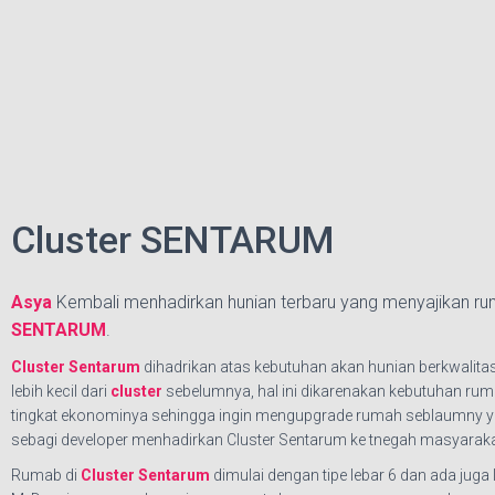
Cluster SENTARUM
Asya
Kembali menhadirkan hunian terbaru yang menyajikan rum
SENTARUM
.
Cluster Sentarum
dihadrikan atas kebutuhan akan hunian berkwalita
lebih kecil dari
cluster
sebelumnya, hal ini dikarenakan kebutuhan ru
tingkat ekonominya sehingga ingin mengupgrade rumah seblaumny yang
sebagi developer menhadirkan Cluster Sentarum ke tnegah masyarakat, 
Rumab di
Cluster Sentarum
dimulai dengan tipe lebar 6 dan ada juga l