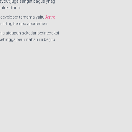
ayout juga sangat bagus ynag
ntuk dihuni.
developer ternama yaitu
Astra
building berupa apartemen.
a ataupun sekedar berinteraksi
 sehingga perumahan ini begitu