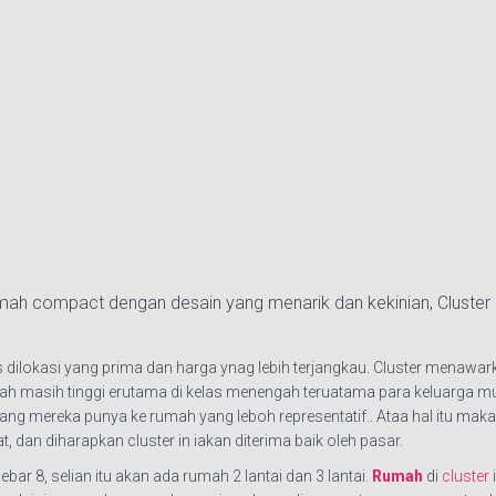
ah compact dengan desain yang menarik dan kekinian, Cluster 
s dilokasi yang prima dan harga ynag lebih terjangkau. Cluster mena
mah masih tinggi erutama di kelas menengah teruatama para keluarga 
 mereka punya ke rumah yang leboh representatif.. Ataa hal itu maka
dan diharapkan cluster in iakan diterima baik oleh pasar.
ebar 8, selian itu akan ada rumah 2 lantai dan 3 lantai.
Rumah
di
cluster