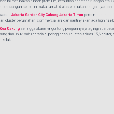
mah ini merupakan rumah premium, kemudian penataan ruangan atau l
an rancangan seperti in maka rumah d cluster in iakan sanga tnyaman u
kawasan
Jakarta Garden City Cakung Jakarta Timur
persembahan dari 
ari cluster perumahan, commercial are dan nantiny akan ada high rise 
IKea Cakung
sehingga akanmenguntung penguninya ynag ingin berbelanj
ng dan unuk, yaitu berada di peinggir danu buatan seluas 15,6 hektar,
akelak.