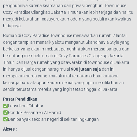
penghuninya karena keamanan dan privasi penghuni Townhouse
Cozy Paradise Cilangkap Jakarta Timur akan lebih terjaga dan hal itu
menjadi kebutuhan masayarakat modern yang peduli akan kwalitas
hidupnya.
Rumah di Cozy Paradise Townhouse menawarkan rumah 2 lantai
dengan tampilan menarik yaiotu menganut Skandinavia Style yang
berkelas yang akan mmebaut pemghhni akan merasa bangga dan
beruntung membeli rumah di Cozy Paradises Cilangkap Jakarta
Timur. Dan Harga rumah yang ditawarakn di townhouse di Jakarta
ini hanya dijual dengan harag mulai
900 jutaan saja
dan ini
merupakan harga yang masuk akal teruatama buat kantong
keluarga baru ataupun kaum milenial yang ingin memiliki hunian
sendiri teruatama mereka yang ingin tetap tinggal di Jakarta.
Pusat Pendidikan
Labschool Cibubur
Pondok Pesantren Al Hamid
Dan banyak sekolah negeri di sekitar lingkungan
Akses :
15 menit ke Pintu Toll Setu Cilangkap