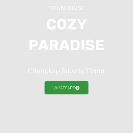
TOWNHOUSE
COZY
PARADISE
Cilangkap Jakarta Timur
WHATSAPP