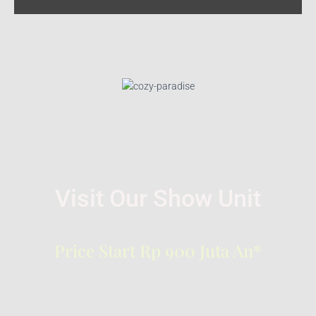
Visit Our Show Unit
Price Start Rp 900 Juta An*