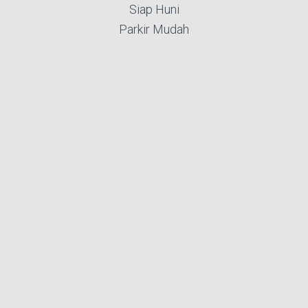
Siap Huni
Parkir Mudah
Tempat Kuliner Banyak
Nonton Bioskop Tinggal Turun
View Bagus Banget
TYPE STUDIO
Luas 30 m2
Unfurnish
View Margocity
Lantai Tingi
Potensi sewa tinggi
HARGA 450 JUTA
Nego
SELLING POINT