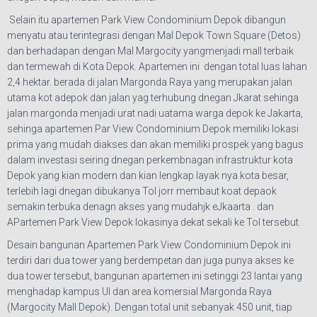
Selain itu apartemen Park View Condominium Depok dibangun
menyatu atau terintegrasi dengan Mal Depok Town Square (Detos)
dan berhadapan dengan Mal Margocity yangmenjadi mall terbaik
dan termewah di Kota Depok. Apartemen ini dengan total luas lahan
2,4 hektar. berada di jalan Margonda Raya yang merupakan jalan
utama kot adepok dan jalan yag terhubung dnegan Jkarat sehinga
jalan margonda menjadi urat nadi uatama warga depok ke Jakarta,
sehinga apartemen Par View Condominium Depok memiliki lokasi
prima yang mudah diakses dan akan memiliki prospek yang bagus
dalam investasi seiring dnegan perkembnagan infrastruktur kota
Depok yang kian modern dan kian lengkap layak nya kota besar,
terlebih lagi dnegan dibukanya Tol jorr membaut koat depaok
semakin terbuka denagn akses yang mudahjk eJkaarta . dan
APartemen Park View Depok lokasinya dekat sekali ke Tol tersebut.
Desain bangunan Apartemen Park View Condominium Depok ini
terdiri dari dua tower yang berdempetan dan juga punya akses ke
dua tower tersebut, bangunan apartemen ini setinggi 23 lantai yang
menghadap kampus UI dan area komersial Margonda Raya
(Margocity Mall Depok). Dengan total unit sebanyak 450 unit, tiap