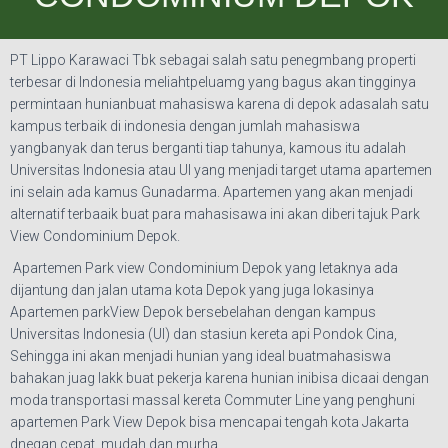
PT Lippo Karawaci Tbk sebagai salah satu penegmbang properti
terbesar di Indonesia meliahtpeluamg yang bagus akan tingginya
permintaan hunianbuat mahasiswa karena di depok adasalah satu
kampus terbaik di indonesia dengan jumlah mahasiswa
yangbanyak dan terus berganti tiap tahunya, kamous itu adalah
Universitas Indonesia atau UI yang menjadi target utama apartemen
ini selain ada kamus Gunadarma. Apartemen yang akan menjadi
alternatif terbaaik buat para mahasisawa ini akan diberi tajuk Park
View Condominium Depok.
Apartemen Park view Condominium Depok yang letaknya ada
dijantung dan jalan utama kota Depok yang juga lokasinya
Apartemen parkView Depok bersebelahan dengan kampus
Universitas Indonesia (UI) dan stasiun kereta api Pondok Cina,
Sehingga ini akan menjadi hunian yang ideal buatmahasiswa
bahakan juag lakk buat pekerja karena hunian inibisa dicaai dengan
moda transportasi massal kereta Commuter Line yang penghuni
apartemen Park View Depok bisa mencapai tengah kota Jakarta
dnegan cepat, mudah dan murha.